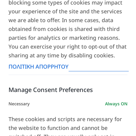
YOGA
blocking some types of cookies may impact
your experience of the site and the services
Δήλωσε συμμετοχή για μία δωρεάν συνεδρία yoga και έλα να
we are able to offer. In some cases, data
γνωρίσεις το EλIKI yoga studio στην Αργυρούπολη! Ένα
obtained from cookies is shared with third
ολοκαίνουργιο yoga studio, που θα σου προσφέρει μία μοναδική
parties for analytics or marketing reasons.
εμπειρία.
You can exercise your right to opt-out of that
sharing at any time by disabling cookies.
ΚΛΕΙΣΕ ΔΟΚΙΜΑΣΤΙΚΟ
ΠΡΟΓΡΑΜΜΑ
ΠΟΛΙΤΙΚΗ ΑΠΟΡΡΗΤΟΥ
ΣΥΝΔΡΟΜΕΣ
Manage Consent Preferences
Necessary
Always ON
These cookies and scripts are necessary for
the website to function and cannot be
Η ΓΙOΓΚΑ ΩΣ