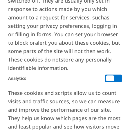
switched off. They are usually only set in
ΤEΧΝΗ ΖΩΗΣ:
ΑΝΑΚΑΛΥΨΤΕ
response to actions made by you which
ΤΗΝ ΑΛΛΑΓΗ
amount to a request for services, suchas
ΠΟΥ ΚΡΥΒΕΤΑΙ
setting your privacy preferences, logging in
ΜΕΣΑ ΣΑΣ
or filling in forms. You can set your browser
Καλλιεργεί την
to block oralert you about these cookies, but
Εσωτερική Γαλήνη
some parts of the site will not then work.
Μεταμορφώνει τη
Νοητική Διαύγεια και τη
These cookies do notstore any personally
Συναισθηματική
identifiable information.
Ισορροπία
Επαναπροσδιορίζει τη
Analytics
Σχέση σας με το Άγχος
Ενισχύει την Προσωπική
These cookies and scripts allow us to count
Ανάπτυξη και
visits and traffic sources, so we can measure
Ενδυνάμωση
and improve the performance of our site.
Βαθαίνει τη Σύνδεση με
τον Εαυτό σας και τους
They help us know which pages are the most
Άλλους
and least popular and see how visitors move
Ενισχύει τη