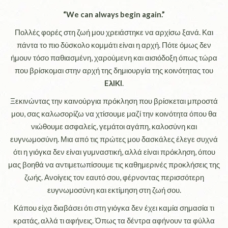
“We can always begin again.”
Πολλές φορές στη ζωή μου χρειάστηκε να αρχίσω ξανά. Και
πάντα το πιο δύσκολο κομμάτι είναι η αρχή. Πότε όμως δεν
ήμουν τόσο παθιασμένη, χαρούμενη και αισιόδοξη όπως τώρα
που βρίσκομαι στην αρχή της δημιουργία της κοινότητας του
EλIKI
.
Ξεκινώντας την καινούργια πρόκληση που βρίσκεται μπροστά
μου, σας καλωσορίζω να χτίσουμε μαζί την κοινότητα όπου θα
νιώθουμε ασφαλείς, γεμάτοι αγάπη, καλοσύνη και
ευγνωμοσύνη. Μια από τις πρώτες μου δασκάλες έλεγε συχνά
ότι η γιόγκα δεν είναι γυμναστική, αλλά είναι πρόκληση, όπου
μας βοηθά να αντιμετωπίσουμε τις καθημερινές προκλήσεις της
ζωής. Ανοίγεις τον εαυτό σου, φέρνοντας περισσότερη
ευγνωμοσύνη και εκτίμηση στη ζωή σου.
Κάπου είχα διαβάσει ότι στη γιόγκα δεν έχει καμία σημασία τι
κρατάς, αλλά τι αφήνεις. Όπως τα δέντρα αφήνουν τα φύλλα