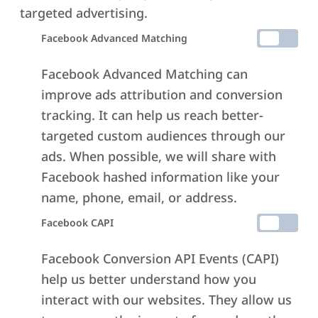
αληθινό σας εαυτό και το σύμπα
targeted advertising.
γύρω σας
Facebook Advanced Matching
Facebook Advanced Matching can
improve ads attribution and conversion
tracking. It can help us reach better-
RELATIONS
targeted custom audiences through our
χτίζονται πάνω στην εμπιστοσύνη
ads. When possible, we will share with
και την κατανόηση, εμπλουτίζοντας
Facebook hashed information like your
κάθε πτυχή της ζωής
name, phone, email, or address.
Facebook CAPI
Facebook Conversion API Events (CAPI)
Yoga Studio Αργυρούπολη
help us better understand how you
interact with our websites. They allow us