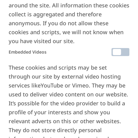
around the site. All information these cookies
Δημιουργικότητα και την
Επίλυση Προβλημάτων
collect is aggregated and therefore
Δημιουργεί έναν Θετικό
anonymous. If you do not allow these
και Στοχευμένο Τρόπο
cookies and scripts, we will not know when
Ζωής
Ενθαρρύνει την
you have visited our site.
Ενσυνειδητότητα και την
Αυτογνωσία
Embedded Videos
These cookies and scripts may be set
through our site by external video hosting
services likeYouTube or Vimeo. They may be
used to deliver video content on our website.
It’s possible for the video provider to build a
profile of your interests and show you
HEALTHY BODY
relevant adverts on this or other websites.
They do not store directly personal
αποτελεί το θεμέλιο για μια ζωή
γεμάτη ενέργεια, ισορροπία και