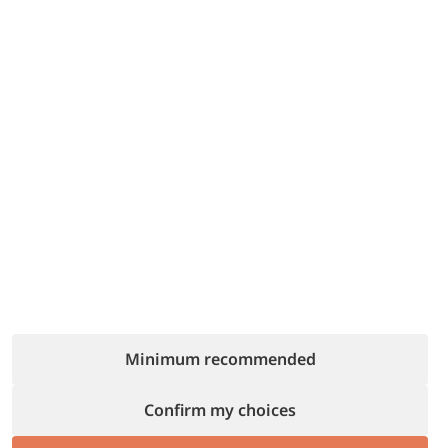
SEND MESSAGE
 YOUR BODY
*
NURTU
Minimum recommended
Confirm my choices