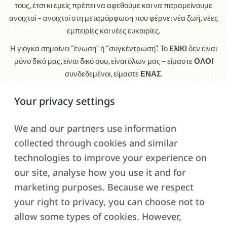
τους, έτσι κι εμείς πρέπει να αφεθούμε και να παραμείνουμε
ανοιχτοί – ανοιχτοί στη μεταμόρφωση που φέρνει νέα ζωή, νέες
εμπειρίες και νέες ευκαιρίες.
Η γιόγκα σημαίνει “ένωση” ή “συγκέντρωση”. Το
EλIKI
δεν είναι
μόνο δικό μας, είναι δικό σου, είναι όλων μας – είμαστε
ΟΛΟΙ
συνδεδεμένοι, είμαστε
ΕΝΑΣ
.
Καλώς ήρθατε!
Your privacy settings
We and our partners use information
collected through cookies and similar
technologies to improve your experience on
our site, analyse how you use it and for
marketing purposes. Because we respect
your right to privacy, you can choose not to
ΔΩΡΕΑΝ ΔΟΚΙΜΑΣΤΙΚΟ
allow some types of cookies. However,