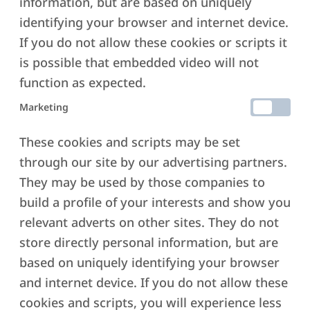
information, but are based on uniquely
πληρότητα
identifying your browser and internet device.
If you do not allow these cookies or scripts it
is possible that embedded video will not
function as expected.
Marketing
CALM MIND
το κλειδί για εσωτερική γαλήνη και
These cookies and scripts may be set
διαύγεια σε κάθε στιγμή της ζωής
through our site by our advertising partners.
σας
They may be used by those companies to
build a profile of your interests and show you
relevant adverts on other sites. They do not
store directly personal information, but are
based on uniquely identifying your browser
SPIRITUALITY
and internet device. If you do not allow these
ένα ταξίδι επανασύνδεσης με τον
cookies and scripts, you will experience less